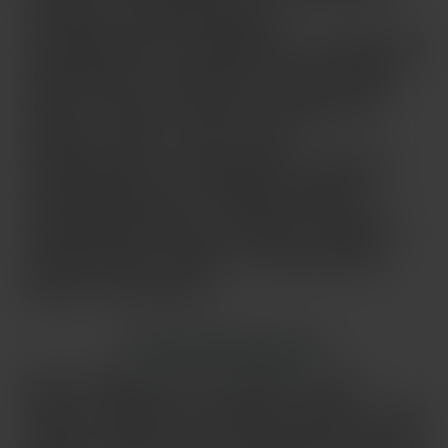
Franconville
Garges-lès-Gonesse
Issy-les-Moulineaux
Le Blanc-Mesnil
Levallois-Perret
Maisons-Alfort
Mantes-la-Jolie
Massy
Meaux
Melun
Montreuil
Nanterre
Noisy-le-Grand
Palaiseau
Pantin
Paris
Poissy
Pontault-Combault
Rueil-Malmaison
Saint-Denis
Saint-Germain-en-Laye
Saint-Maur-des-Fossés
Sainte-Geneviève-des-Bois
Sarcelles
Sartrouville
Savigny-sur-Orge
Versailles
Vigneux-sur-Seine
Villejuif
Vitry-sur-Seine
LES PRINCIPALES VILLES
Paris
Marseille
Lyon
Toulouse
Nice
Nantes
Montpellier
Strasbourg
Bordeaux
Lille
Rennes
Reims
Toulon
Saint-Étienne
Le Havre