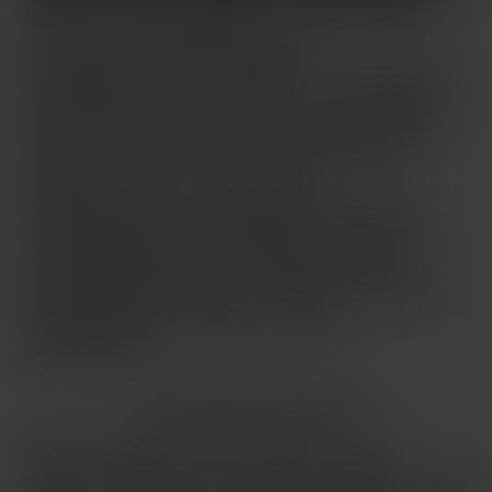
Drancy
Évry-Courcouronnes
Fontenay-sous-Bois
Franconville
Garges-lès-Gonesse
Issy-les-Moulineaux
Ivry-sur-Seine
Le Blanc-Mesnil
Maisons-Alfort
Mantes-la-Jolie
Massy
Meaux
Melun
Montreuil
Nanterre
Noisy-le-Grand
Palaiseau
Pantin
Paris
Poissy
Pontault-Combault
Rueil-Malmaison
Saint-Denis
Saint-Germain-en-Laye
Saint-Maur-des-Fossés
Sainte-Geneviève-des-Bois
Sarcelles
Sartrouville
Savigny-sur-Orge
Versailles
Villejuif
Vitry-sur-Seine
LES PRINCIPALES VILLES
Paris
Marseille
Lyon
Toulouse
Nice
Nantes
Montpellier
Strasbourg
Bordeaux
Lille