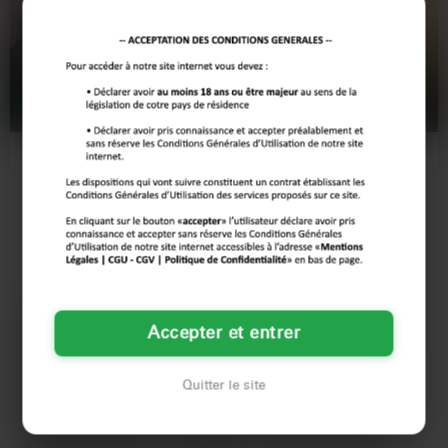
Lucile
Amel
53 ans
29 ans
LEVALLOIS-PERRET
LEVALLOIS-PERRET
Ce que je veux, c'est savourer
Salut toi, là dans ton bureau,
l'instant présent, avec un homme
imagine la scène. Écrasée sur mon
qui sait apprécier une…
transat, j'ai laissé…
LES AUTRES VILLES DE
HAUTS-DE-SEINE
Argenteuil
Asnières-sur-Seine
Athis-Mons
Accepter et entrer
Aubervilliers
Aulnay-sous-Bois
Beauvais
Boulogne-Billancourt
Cergy
Champigny-sur-Marne
Quitter le site
Chartres
Chelles
Colombes
Compiègne
Corbeil-Essonnes
Courbevoie
Creil
Créteil