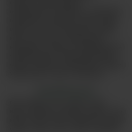
Franconville
Garges-lès-Gonesse
Issy-les-Moulineaux
Ivry-sur-Seine
Le Blanc-Mesnil
Levallois-Perret
Maisons-Alfort
Massy
Melun
Montreuil
Nanterre
Noisy-le-Grand
Palaiseau
Pantin
Paris
Poissy
Pontault-Combault
Rueil-Malmaison
Saint-Denis
Saint-Germain-en-Laye
Saint-Maur-des-Fossés
Sainte-Geneviève-des-Bois
Sarcelles
Sartrouville
Savigny-sur-Orge
Versailles
Vigneux-sur-Seine
Villejuif
Vitry-sur-Seine
LES PRINCIPALES VILLES
Paris
Marseille
Lyon
Toulouse
Nice
Nantes
Montpellier
Strasbourg
Bordeaux
Lille
Rennes
Reims
Toulon
Saint-Étienne
Le Havre
Grenoble
Angers
Dijon
Nîmes
Villeurbanne