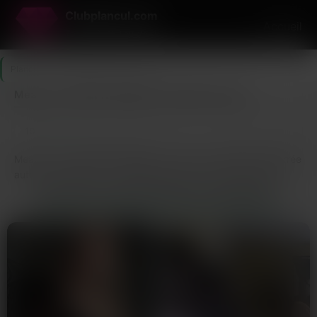
Clubplancul.com
Accueil
Ton accès VIP au plaisir
Plancul
>
Seine-et-Marne
>
Meaux
Meaux : contacte des plans cul dans ton coin
10
Dernière connexion il y a 1h13
profils
Meaux, c’est 56 659 habitants sur une zone urbaine resserrée
autour de la Marne. La densité est forte, ce qui donne une
concentration de profils actifs supérieure à la moyenne du
QUI EST EN LIGNE À MEAUX EN CE MOMENT ?
département. Sur ce type de ville, tu peux tabler sur une
centaine de membres actifs qui se connectent chaque
semaine, principalement des femmes entre 28 et 45 ans. Le
ratio est plutôt favorable ici : plus de femmes mariées
discrètes que de mecs, surtout en journée.
Concrètement, ça veut dire que tu trouveras des profils à
moins de 10 km de chez toi si t’es en centre-ville ou vers la