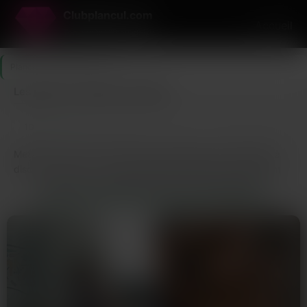
Clubplancul.com
Accueil
Ton accès VIP au plaisir
Plancul
>
Moselle
>
Metz
Les plans cul à Metz sont dispo
10
Dernière connexion il y a 35 min
profils
Metz c’est pas une ville où les gens traînent des semaines à
discuter pour rien. La plupart des profils actifs ici cherchent
un plan cul rapide, pas une histoire qui s’étire. Entre le quartier
QUI EST EN LIGNE À METZ EN CE MOMENT ?
impérial et les zones près de la gare, tu trouves pas mal de
membres actifs qui se connectent en semaine après le boulot.
Ici les annonces plan cul sont souvent postées le soir, et si ton
profil est clair tu reçois des réponses dans la soirée.
Les femmes chaudes sur Metz c’est souvent des nanas en
couple ou mariées qui veulent quelque chose de discret et
sans lendemain. Elles ont pas envie de complications, pas de